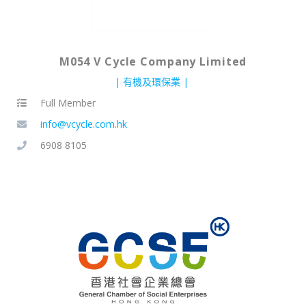
M054 V Cycle Company Limited
有機及環保業
Full Member
info@vcycle.com.hk
6908 8105