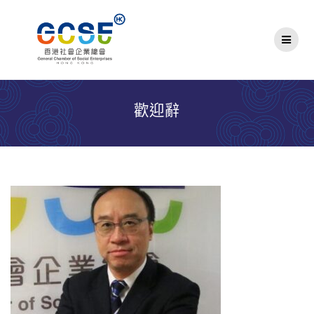
Skip
to
content
歡迎辭