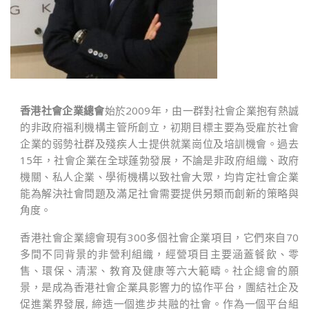
香港社會企業總會
始於2009年，由一群對社會企業抱有熱誠
的非政府福利機構主管所創立，初期目標主要為受雇於社會
企業的弱勢社群及殘疾人士提供就業崗位及培訓機會。過去
15年，社會企業在全球蓬勃發展，不論是非政府組織、政府
機關、私人企業、學術機構以致社會大眾，均肯定社會企業
能為解決社會問題及滿足社會需要提供另類而創新的策略與
角度。
香港社會企業總會現有300多個社會企業項目，它們來自70
多間不同背景的非營利組織，經營項目主要涵蓋餐飲、零
售、環保、清潔、教育及健康等六大範疇。社企總會的願
景，是成為香港社會企業具影響力的協作平台，團結社企及
促進業界發展, 締造一個進步共融的社會。作為一個平台組