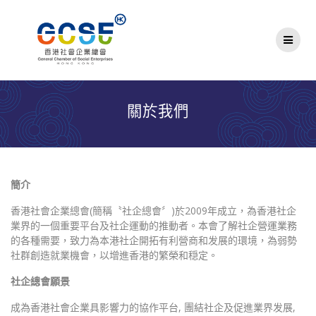
Skip
to
content
關於我們
簡介
香港社會企業總會(簡稱〝社企總會〞)於2009年成立，為香港社企
業界的一個重要平台及社企運動的推動者。本會了解社企營運業務
的各種需要，致力為本港社企開拓有利營商和发展的環境，為弱勢
社群創造就業機會，以增進香港的繁榮和穏定。
社企總會願景
成為香港社會企業具影響力的協作平台, 團結社企及促進業界发展,