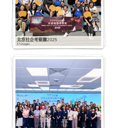
北京社企考察團2025
17 images