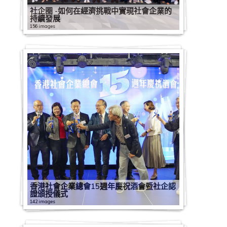
社企圈 -如何在經濟挑戰中實現社會企業的
持續發展
156 images
香港社會企業總會15週年慶祝酒會暨社企認
證頒授儀式
142 images