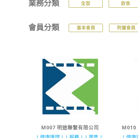
業務分類
全部
飲食
會員分類
基本會員
附屬會員
M007 明途聯繫有限公司
M01
健康護理
服務
零售
健康