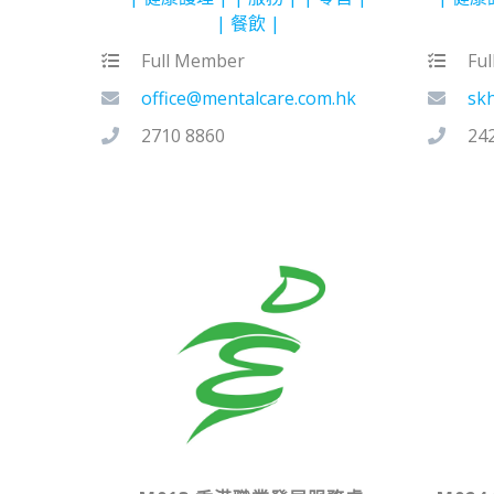
餐飲
Full Member
Fu
office@mentalcare.com.hk
sk
2710 8860
24