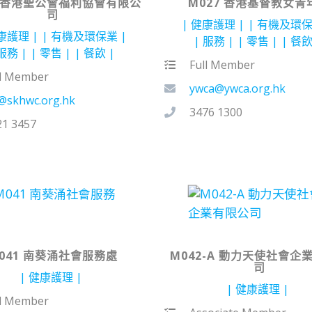
4 香港聖公會福利協會有限公
M027 香港基督教女青
司
健康護理
有機及環
康護理
有機及環保業
服務
零售
餐
服務
零售
餐飲
Full Member
ll Member
ywca@ywca.org.hk
@skhwc.org.hk
3476 1300
21 3457
041 南葵涌社會服務處
M042-A 動力天使社會企
司
健康護理
健康護理
ll Member