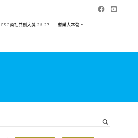
ESG商社共創大獎 26-27
耆樂大本營