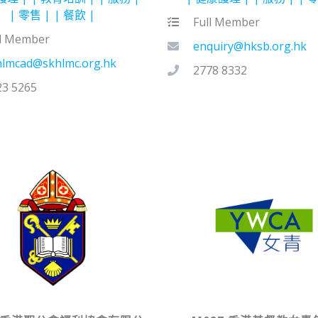
零售
餐飲
Full Member
ll Member
enquiry@hksb.org.hk
hlmcad@skhlmc.org.hk
2778 8332
23 5265