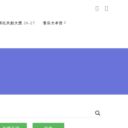
商社共創大獎 26-27
耆乐大本营