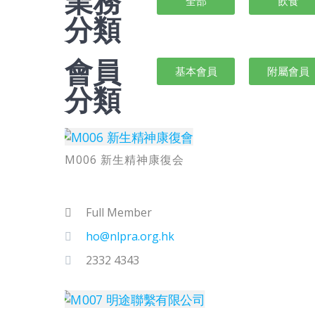
業務
全部
飲食
分類
會員
基本會員
附屬會員
分類
M006 新生精神康復会
Full Member
ho@nlpra.org.hk
2332 4343