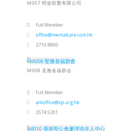
M007 明途联繫有限公司
Full Member
office@mentalcare.com.hk
2710 8860
M008 圣雅各福群会
Full Member
amoffice@sjs.org.hk
2574 5201