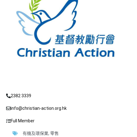
2382 3339
info@christian-action.org.hk
Full Member
有機及環保業
,
零售