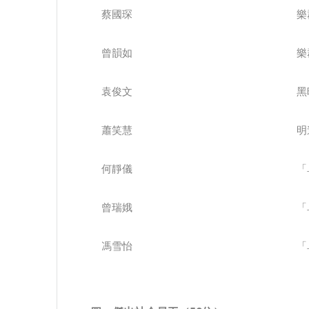
蔡國琛
樂
曾韻如
樂
袁俊文
黑
蕭笑慧
明
何靜儀
「
曾瑞娥
「
馮雪怡
「