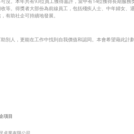
可沒。本年共有93位員工獲得嘉許，當中有14位獲得長期服務
回收等。得獎者大部份為前線員工，包括殘疾人士、中年婦女、
信，有助社企可持續地發展。
幫助別人，更能在工作中找到自我價值和認同。本會希望藉此計
企項目
民卓業有限公司