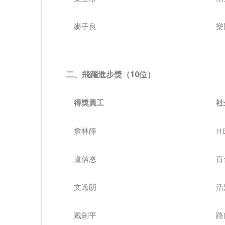
麥子良
樂
二、飛躍進步獎（
10
位）
得獎
員工
社
詹林靜
H
盧信恩
百
文逸朗
活
戴劍平
路