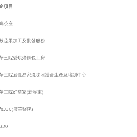
企項目
鳴茶座
毅蔬果加工及批發服務
華三院愛烘焙麵包工房
華三院煮餸易家滋味照護食生產及培訓中心
華三院好當家(新界東)
afe330(廣華醫院)
330