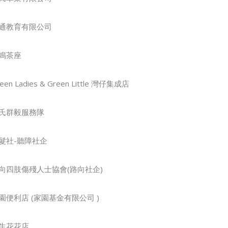
通教育有限公司
鳴茶座
een Ladies & Green Little 灣仔集成店
氏群毅服務隊
髮社-聽障社企
向四肢傷殘人士協會(路向社企)
園便利店 (家園基金有限公司 )
生花花店