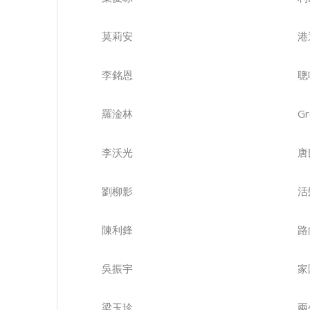
莫莉安
港
李銘恩
聰
羅淦林
Gr
李沃光
唐
劉柳影
活
陳利鋒
路
吳振宇
家
梁玉珍
兩