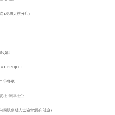
協 (稅務大樓分店)
企項目
EAT PROJECT
合谷餐廳
髮社-聽障社企
向四肢傷殘人士協會(路向社企)