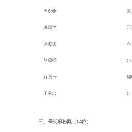
周俊希
東
鄭穎汶
汛
馮淑美
O
彭珮櫻
Ca
蘇朗行
黑
王家欣
Ch
三、長期服務獎（
14
位）