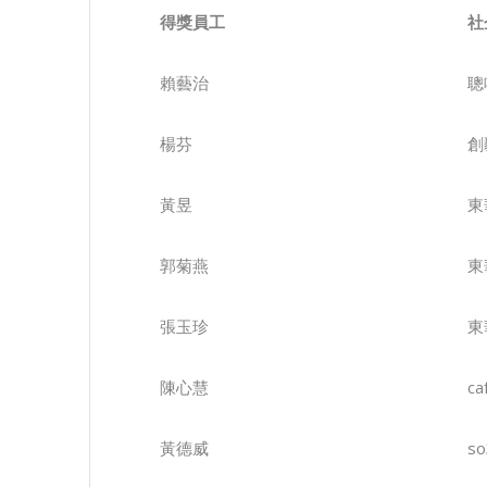
得獎
員工
社
賴藝治
聰
楊芬
創
黃昱
東
郭菊燕
東
張玉珍
東
陳心慧
c
黃德威
so