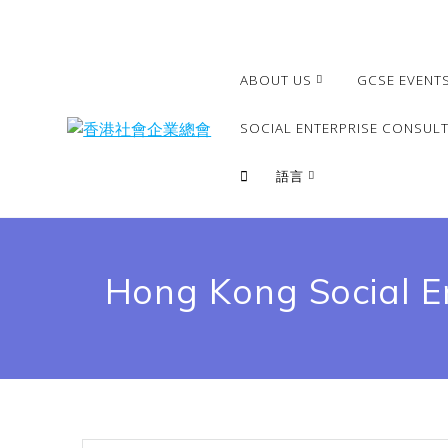
Skip
to
content
ABOUT US
GCSE EVENT
SOCIAL ENTERPRISE CONSULT
語言
繁體
簡體
Hong Kong Social E
English