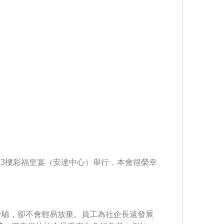
心13樓彩福皇宴（安達中心）舉行，本會很榮幸
考驗，卻不會輕易放棄。員工為社企長遠發展