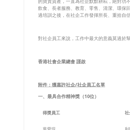
的寶貴資產，一直為社企默默耕耘，絕對功不
飲食、長者服務、教育、零售、清潔、環保
過培訓之後，在社企工作發揮所長、重拾自
對社企員工來說，工作中最大的意義莫過於
香港社會企業總會 謹啟
附件：獲嘉許社企/社企員工名單
一、最具合作精神獎（10位）
得獎
員工
社
葉愛琼
利