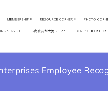
S
MEMBERSHIP
RESOURCE CORNER
PHOTO CORN
ING SERVICE
ESG商社共創大獎 26-27
ELDERLY CHEER HUB
nterprises Employee Reco