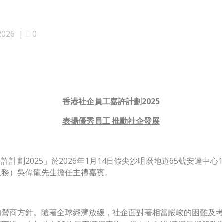
2026
|
0
發佈
香港社企員工嘉許計劃
202
5
表揚優秀員工 推動社企發展
計劃2025」於2026年1月14日假尖沙咀麼地道65號安達中
服務）吳偉龍先生擔任主禮嘉賓。
的營商方針。隨著全球經濟放緩，社企面對著相當嚴峻的困難及