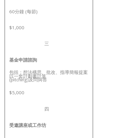
60分鐘 (每節)
$1,000
三
基金申請諮詢
包括：想法構思、批改、指導簡報提案
以一套計劃書計算
(pitching)及問與答
$5,000
四
受邀講座或工作坊