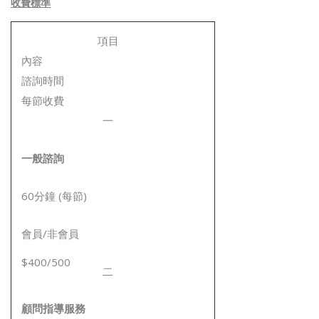
收費標準
項目
內容
諮詢時間
每節收費
一
一般諮詢
60分鐘 (每節)
會員/非會員
$400/500
二
顧問指導服務