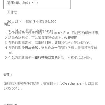
講座: 每小時$1,500
工作坊:
20人以下 – 每節(3小時) $4,500
備註：
20人以上 – 每節(3小時) $6,000
以上所顯示的收費日期由 2023 年 07 月 01 日起預約服務適用。
諮詢會議形式，可以選擇面談或網上，
收費相同
。
預約時間確定後，請準時到達，
遲到
將包含在諮詢時間內。
預約時間後
無故缺席
，則視作為一節諮詢服務，費用將不獲退
回。
付款方式建議使用
銀行轉帳
或
支票
付款，不接受現金付款。
查詢：
如對諮詢服務有任何疑問，請電郵至 info@sechamber.hk 或致電
3795 5015 。