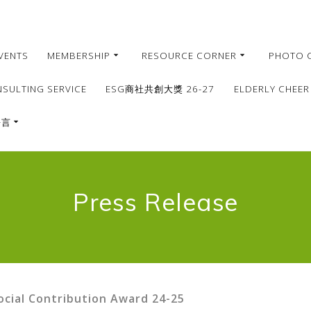
VENTS
MEMBERSHIP
RESOURCE CORNER
PHOTO 
NSULTING SERVICE
ESG商社共創大獎 26-27
ELDERLY CHEER
語言
繁體
簡體
Press Release
English
ocial Contribution Award 24-25