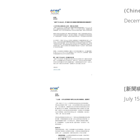
(Chin
Decem
[新聞
July 15