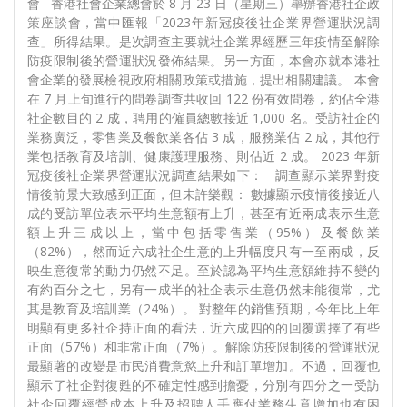
會 香港社會企業總會於 8 月 23 日（星期三）舉辦香港社企政
策座談會，當中匯報「2023年新冠疫後社企業界營運狀況調
查」所得結果。是次調查主要就社企業界經歷三年疫情至解除
防疫限制後的營運狀況發佈結果。另一方面，本會亦就本港社
會企業的發展檢視政府相關政策或措施，提出相關建議。 本會
在 7 月上旬進行的問卷調查共收回 122 份有效問卷，約佔全港
社企數目的 2 成，聘用的僱員總數接近 1,000 名。受訪社企的
業務廣泛，零售業及餐飲業各佔 3 成，服務業佔 2 成，其他行
業包括教育及培訓、健康護理服務、則佔近 2 成。 2023 年新
冠疫後社企業界營運狀況調查結果如下： 調查顯示業界對疫
情後前景大致感到正面，但未許樂觀： 數據顯示疫情後接近八
成的受訪單位表示平均生意額有上升，甚至有近兩成表示生意
額上升三成以上，當中包括零售業（95%）及餐飲業
（82%），然而近六成社企生意的上升幅度只有一至兩成，反
映生意復常的動力仍然不足。至於認為平均生意額維持不變的
有約百分之七，另有一成半的社企表示生意仍然未能復常，尤
其是教育及培訓業（24%）。 對整年的銷售預期，今年比上年
明顯有更多社企持正面的看法，近六成四的的回覆選擇了有些
正面（57%）和非常正面（7%）。解除防疫限制後的營運狀況
最顯著的改變是市民消費意慾上升和訂單增加。不過，回覆也
顯示了社企對復甦的不確定性感到擔憂，分別有四分之一受訪
社企回覆經營成本上升及招聘人手應付業務生意增加也有困