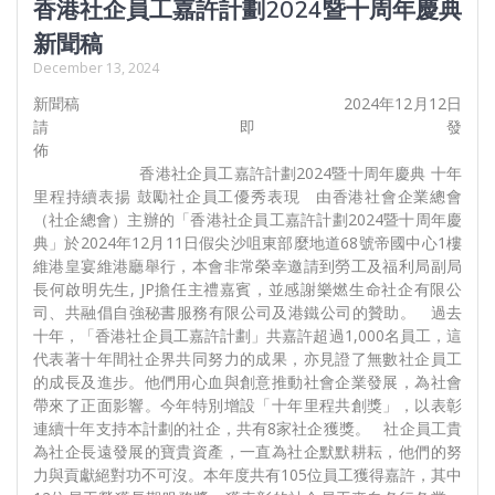
香港社企員工嘉許計劃2024暨十周年慶典
新聞稿
December 13, 2024
新聞稿 2024年12月12日
請即發
佈
香港社企員工嘉許計劃2024暨十周年慶典 十年
里程持續表揚 鼓勵社企員工優秀表現 由香港社會企業總會
（社企總會）主辦的「香港社企員工嘉許計劃2024暨十周年慶
典」於2024年12月11日假尖沙咀東部麼地道68號帝國中心1樓
維港皇宴維港廳舉行，本會非常榮幸邀請到勞工及福利局副局
長何啟明先生, JP擔任主禮嘉賓，並感謝樂燃生命社企有限公
司、共融倡自強秘書服務有限公司及港鐵公司的贊助。 過去
十年，「香港社企員工嘉許計劃」共嘉許超過1,000名員工，這
代表著十年間社企界共同努力的成果，亦見證了無數社企員工
的成長及進步。他們用心血與創意推動社會企業發展，為社會
帶來了正面影響。今年特別增設「十年里程共創獎」，以表彰
連續十年支持本計劃的社企，共有8家社企獲獎。 社企員工貴
為社企長遠發展的寶貴資產，一直為社企默默耕耘，他們的努
力與貢獻絕對功不可沒。本年度共有105位員工獲得嘉許，其中