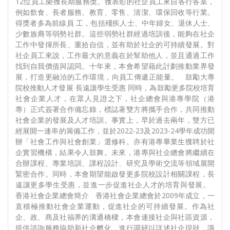
12位員工榮獲長期服務獎。獲表彰的社企員工來自各行各業，
例如飲食、長者服務、教育、零售、清潔、環保回收等行業。
得獎者多為前線員 工，包括殘疾人士、中年婦女、退休人士、
少數族裔等弱勢社群。這些弱勢社群經過培訓後，能夠在社企
工作中發揮所長、重拾自信，並有助於社企的可持續發展。對
社企員工來說，工作最大的意義在於幫助他人，並且通過工作
找到自我價值與認同。十年來，本會希望藉此計劃推動業界發
展，打造更融洽的工作環境，向員工傳遞正能量。 鼓勵大專
院校推動人才發展 長遠讓學生受惠 同時，為鼓勵更多院校培育
社會企業人才，在眾人見證之下，社企總會與港專學院（港
專）正式簽署合作備忘錄，標誌著雙方將攜手合作，共同推動
社會企業的發展及人才培訓。事實上，早於過去兩年，雙方已
經展開一連串的籌備工作，並於2022-23及2023-24學年成功開
辦「社會工作與社會創業」選修科。亦有港專畢業生獲聘於社
企實習機構，結果令人鼓舞。未來，港專與社企總會將繼續在
合辦課程、專業培訓、課程設計、研究及學術交流等領域展開
緊密合作。同時，本會期望能啟發更多院校設計相關課程，長
遠讓更多學生受惠，並進一步促進社企人才的培育與發展。
香港社會企業總會簡介 香港社會企業總會於2009年成立，一
直積極推動社會企業運動，促進社企的可持續發展。作為社
企、政、商及社福界的溝通橋樑，本會連接社企與社區資源，
提供諮詢服務協助新社企孵化，進行調研以詳述社企現狀，識