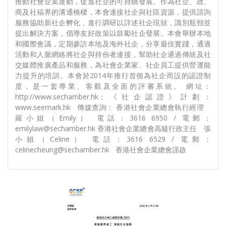
推動社會企業運動，促進社企的可持續發展。作為社企、政、
商及社福界的溝通橋樑，本會連接社企與社區資源，提供諮詢
服務協助新社企孵化，進行調研以詳述社企現狀，識別瓶頸並
提出解決方案，倡導友好政策以鼓勵社企發展。本會舉辦本地
和國際會議，定期參訪本地及海外社企，分享最佳實踐，通過
活動和人脈網絡將社企與持份者連接，幫助社企通過傳統及社
交媒體推廣產品和服務，為社會企業家、社企員工提供營運能
力提升的培訓。本會於2014年推行首個為社企而設的認證制
度，是一套專業、客觀及全面的評審系統。 網址：
http://www.sechamber.hk；《社企認證》計劃：
www.seemark.hk 傳媒查詢： 香港社會企業總會執行經理
羅小姐（Emily） 電話：3616 6950 / 電郵：
emilylaw@sechamber.hk 香港社會企業總會高級行政主任 張
小姐（Celine） 電話：3616 6529 / 電郵：
celinecheung@sechamber.hk 香港社會企業總會謹啟