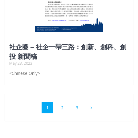
社企圈 – 社企一帶三路：創新、創科、創
投 新聞稿
May 23, 2023
<Chinese Only>
Posts
Page
Page
Page
1
2
3
navigation