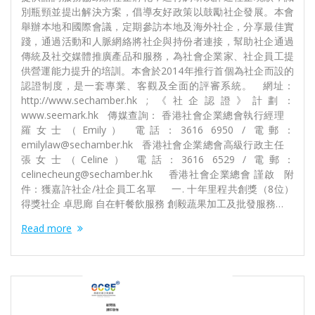
別瓶頸並提出解決方案，倡導友好政策以鼓勵社企發展。本會
舉辦本地和國際會議，定期參訪本地及海外社企，分享最佳實
踐，通過活動和人脈網絡將社企與持份者連接，幫助社企通過
傳統及社交媒體推廣產品和服務，為社會企業家、社企員工提
供營運能力提升的培訓。本會於2014年推行首個為社企而設的
認證制度，是一套專業、客觀及全面的評審系統。 網址：
http://www.sechamber.hk ; 《社企認證》計劃：
www.seemark.hk 傳媒查詢： 香港社會企業總會執行經理
羅女士（Emily） 電話：3616 6950 / 電郵：
emilylaw@sechamber.hk 香港社會企業總會高級行政主任
張女士（Celine） 電話：3616 6529 / 電郵：
celinecheung@sechamber.hk 香港社會企業總會 謹啟 附
件：獲嘉許社企/社企員工名單 一. 十年里程共創獎（8位）
得獎社企 卓思廊 自在軒餐飲服務 創毅蔬果加工及批發服務…
Read more