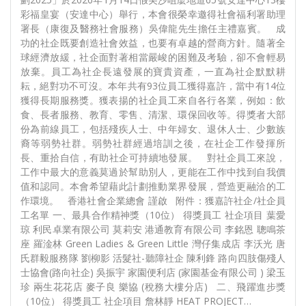
彩福皇宴（安達中心）舉行，本會很榮幸邀得社會福利署助理
署長（康復及醫務社會服務）吳偉龍先生擔任主禮嘉賓。 成
功的社企既要創造社會效益，也要有卓越的營商方針。隨著全
球經濟放緩，社企面對著相當嚴峻的困難及考驗，卻不會輕易
放棄。員工為社企長遠發展的寶貴資產，一直為社企默默耕
耘，絕對功不可沒。本年共有93位員工獲得嘉許，當中有14位
獲得長期服務獎。獲表揚的社企員工來自各行各業，例如：飲
食、長者服務、教育、零售、清潔、環保回收等。得獎者大部
份為前線員工，包括殘疾人士、中年婦女、退休人士、少數族
裔等弱勢社群。弱勢社群經過培訓之後，在社企工作發揮所
長、重拾自信，有助社企可持續地發展。 對社企員工來說，
工作中最大的意義莫過於幫助別人，更能在工作中找到自我價
值和認同。本會希望藉此計劃推動業界發展，營造更融洽的工
作環境。 香港社會企業總會 謹啟 附件：獲嘉許社企/社企員
工名單 一、最具合作精神獎（10位） 得獎員工 社企項目 葉愛
琼 利民卓業有限公司 莫莉安 港通教育有限公司 李銘恩 聰鳴茶
座 羅淦林 Green Ladies & Green Little 灣仔集成店 李沃光 唐
氏群毅服務隊 劉柳影 活髮社-聽障社企 陳利鋒 路向四肢傷殘人
士協會(路向社企) 吳振宇 家園便利店 (家園基金有限公司 ) 梁玉
珍 兩生花花店 麥子良 樂協 (稅務大樓分店) 二、飛躍進步獎
（10位） 得獎員工 社企項目 詹林靜 HEAT PROJECT…