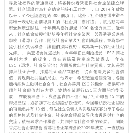
界及社福界的溝通橋樑，將各持份者緊密與社會企業建立聯
繫。社企認證作為社企總會的核心工作之一，自 2014 年啟動
以來，至今已認證超過 300 個項目。此外，社企總會還主辦全
港唯一表彰社企前線員工的『社企員工嘉許禮』，該活動每年
都受到廣泛關注，十年間共嘉許超過 1000 名優秀員工。近年
來，社企總會積極推動培養年輕社會企業家，與香港專業進修
學校（港專）合作，開設社會企業及社會創新課程，並為學生
提供社企實習機會，讓他們擴闊視野，成為新一代的社企社創
先鋒。」 吳宏增會長還提到，今年年初已開始接受「ESG 商社
共創大獎」的提名，旨在表揚及肯定企業於過去一年在
ESG（環境、社會及管治）方面所做出的社會貢獻，尤其是選
擇與社企合作、採購社企產品或服務，從而創造更多社會價
值，實現商社共贏的局面。他表示，希望透過這個獎項，各類
機構能夠主動與社企合作，社企亦善用 ESG 的機會，提供可持
續的社會價值創造方案，協助企業履行ESG三方面的均衡發
展。 在慶祝酒會上，與會嘉賓們不僅回顧了社企總會 15 年的
輝煌歷程，還參加了社企認證頒授儀式。今屆獲頒授社企認證
的項目總共有 13 個，每位社企負責人均與現場賓客分享了各自
的業務模式及社會使命。社企總會呼籲業界代表透過與社企的
交流，積極尋求合作機會，共同推進社會企業的發展。 關於
香港社會企業總會 香港社會企業總會於2009年成立，一直積極