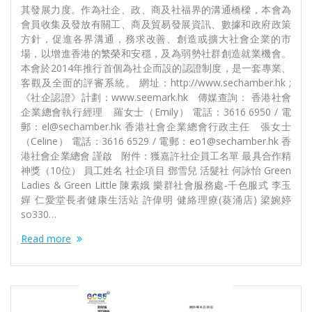
其發展力度。作為社企、政、商及社福界的溝通橋樑，本會為
會員收集及發放有關工、商及貿易發展資訊、數據和政府政策
方針，促進各界溝通，務求改善、創造或擴大社會企業的市
場，以增進香港的繁榮和安穩，及為弱勢社群創造就業機會。
本會於2014年推行首個為社企而設的認證制度，是一套專業、
客觀及全面的評審系統。 網址：http://www.sechamber.hk ;
《社企認證》計劃：www.seemark.hk 傳媒查詢： 香港社會
企業總會執行經理 羅女士（Emily） 電話：3616 6950 / 電
郵：el@sechamber.hk 香港社會企業總會行政主任 張女士
（Celine） 電話：3616 6529 / 電郵：eo1@sechamber.hk 香
港社會企業總會 謹啟 附件：獲嘉許社企員工名單 最具合作精
神獎（10位） 員工姓名 社企項目 鄧雪兒 活髮社 何詠怡 Green
Ladies & Green Little 陳素娥 樂群社會服務處-千色服式 李玉
嬋 仁愛堂長者健康生活站 許偉明 健絡理療(葵涌店) 梁婉婷
so330…
Read more