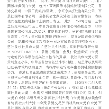
蓋不同行業及範疇。 商社共創大獎 在商社共創大獎中，共有7
間機構獲頒白金獎，包括：亞洲國際博覽館管理有限公司、香
港交易所、中國工商銀行(亞洲)、永旺永樂(亞洲)有限公司、百
農社國際有限公司、温馨長者之家及港澳信義會懷耆苑，表揚
他們在推動商社協作上的傑出表現。 此外，759阿信屋、公和
荳品廠有限公司及日本命力健康食品有限公司榮獲金獎；順聯
商業有限公司及LOUDER HK則獲頒銅獎。另有4間機構獲頒參
與證書，包括：皇冠爐具(集團)有限公司、茲曼尼歐達傢俱有限
公司、泗和棧石油工程有限公司及富城物業管理有限公司。
慈社及校社共創大獎 在慈社共創大獎，童樂行動有限公司、
MINDSET LIMITED、香港心理衞生會及仁愛堂獲頒白金獎，
肯定他們在推動慈善與社企協作的貢獻。 校社共創大獎方面，
黃埔宣道小學、中華基督教會基法小學(油塘)、慈恩學校及馬鞍
山信義學校均獲白金獎，表揚學校在培養學生參與社會關懷的
努力。 香港社會企業總會冀望透過此獎項，激勵更多企業、慈
善機構及學校參與社企合作，攜手實踐社會責任，共同履行社
會使命，為建設更美好的社會作出貢獻。 「ESG商社共創大獎
24-25」得獎機構名單（排名不分先後）： 類別 級別 得獎機構
商社共創大獎 白金獎 亞洲國際博覽館管理有限公司 商社共創
大獎 白金獎 温馨長者之家 商社共創大獎 白金獎 港澳信義會懷
耆苑 商社共創大獎 白金獎 香港交易所 商社共創大獎 白金獎 百
農社國際有限公司 商社共創大獎 白金獎 中國工商銀行（亞