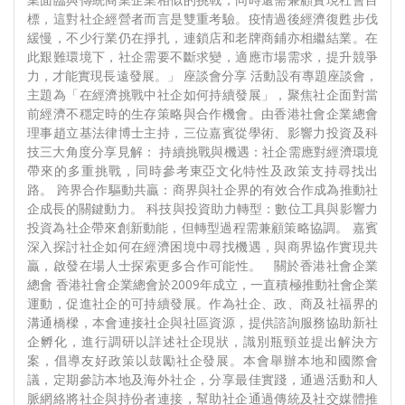
標，這對社企經營者而言是雙重考驗。疫情過後經濟復甦步伐
緩慢，不少行業仍在掙扎，連鎖店和老牌商鋪亦相繼結業。在
此艱難環境下，社企需要不斷求變，適應市場需求，提升競爭
力，才能實現長遠發展。」 座談會分享 活動設有專題座談會，
主題為「在經濟挑戰中社企如何持續發展」，聚焦社企面對當
前經濟不穩定時的生存策略與合作機會。由香港社會企業總會
理事趙立基法律博士主持，三位嘉賓從學術、影響力投資及科
技三大角度分享見解： 持續挑戰與機遇：社企需應對經濟環境
帶來的多重挑戰，同時參考東亞文化特性及政策支持尋找出
路。 跨界合作驅動共贏：商界與社企界的有效合作成為推動社
企成長的關鍵動力。 科技與投資助力轉型：數位工具與影響力
投資為社企帶來創新動能，但轉型過程需兼顧策略協調。 嘉賓
深入探討社企如何在經濟困境中尋找機遇，與商界協作實現共
贏，啟發在場人士探索更多合作可能性。 關於香港社會企業
總會 香港社會企業總會於2009年成立，一直積極推動社會企業
運動，促進社企的可持續發展。作為社企、政、商及社福界的
溝通橋樑，本會連接社企與社區資源，提供諮詢服務協助新社
企孵化，進行調研以詳述社企現狀，識別瓶頸並提出解決方
案，倡導友好政策以鼓勵社企發展。本會舉辦本地和國際會
議，定期參訪本地及海外社企，分享最佳實踐，通過活動和人
脈網絡將社企與持份者連接，幫助社企通過傳統及社交媒體推