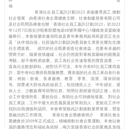
佈
香港社企員工嘉許計劃2023 表揚優秀員工 推動
社企發展 由香港社會企業總會主辦、社會創建慈善有限公司
及社企民間高峰會合辦「香港社企員工嘉許計劃2023」於2023
年12月7日假尖沙咀東部麼地道68號帝國中心1樓維港皇宴維港
廰舉行，本會很榮幸邀得民政及青年事務局副局長梁宏正先生
及「伙伴倡自強」社區協作計劃諮詢委員會主席黃光耀先生擔
任主禮嘉賓。 成功的社企既要創造社會效益，也要有卓越的
營商方針。隨著疫情趨緩，社企仍然面對著相當嚴峻的困難及
考驗，卻不會輕易放棄。員工為社企長遠發展的寶貴資產，一
直為社企默默耕耘，絕對功不可沒。本年共有85位員工獲得嘉
許，當中有6位獲得長期服務獎。獲表揚的社企員工來自各行各
業，例如：飲食、長者服務、教育、零售、清潔、環保回收
等。得獎者大部份為前線員工，包括殘疾人士、中年婦女、退
休人士、少數族裔等弱勢社群。弱勢社群經過培訓之後，在社
企工作發揮所長、重拾自信，有助社企可持續地發展。 對社企
員工來說，工作中最大的意義莫過於幫助別人，更能在工作中
找到自我價值和認同。本會希望藉此計劃推動業界發展，營造
更融洽的工作環境。 香港社會企業總會簡介 香港社會企
業總會於2009年正式成立，積極推動社會企業運動。本會以會
員的服務理念和福祉為依歸，竭力宣揚香港社企的業務及加強