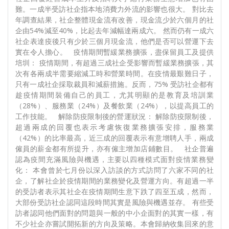
難。一成半受訪社企指本地消費力外流的影響也很大。 對比去
年調查結果，社企整體現金流有改善，現金流少於六個月的社
企由54%減至40%，比起去年減幅達兩成六。 然而仍有一成六
社企表達疫後只有少於三個月現金流，他們是否可以營運下去
實在令人擔心。 疫情期間暫緩業務擴張，盡保留員工及提供
培圳： 疫情期間，有超過三成社企受影響而暫緩業務擴張，其
次有各兩成半需要縮減工時和營業時間。在疫情最艱難日子，
只有一成社企採取裁員和減薪措施。反而，75% 受訪社企都有
趁疫情期間裝備自己的員工，尤其明顯的是教育及培訓業
（28%）、服務業（24%）及餐飲業（24%），以提高員工的
工作技能。 解除防疫限制後的營運狀況： 解除防疫限制後，
超過兩成的回覆也表示考慮恢復業務擴張安排，服務業
（42%）的比率最高，近三成的回覆表示有意增聘人手，兩成
僱員的薪金都有所提升，亦有僱主增加店鋪數目。 社企普遍
認為疫間充滿風險與機遇，主要以四種模式面對疫情業務變
化： 本會曾於七月份以深入訪談的方式訪問了六家不同的社
企，了解社企於疫情期間的業務變化及營運方向。有超過一半
的受訪者表示其社企在疫情期間生意下跌了四至五成，然而，
大部份受訪社企認同這段時間其實是風險與機遇並存。 有些受
訪者認同他們面對的問題與一般的中小企面對的其實一樣，有
不少社企亦嘗試開拓新的方向及策略。本會歸納收集回來的意