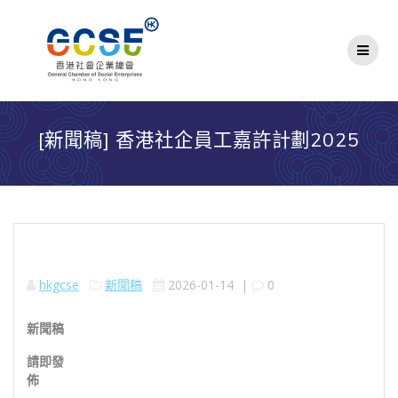
Skip
to
content
[新聞稿] 香港社企員工嘉許計劃2025
hkgcse
新聞稿
2026-01-14
|
0
新聞稿
請即發
佈