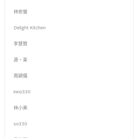
林依螢
Delight Kitchen
李慧賢
源‧茶
周穎儀
inno330
林小美
so330