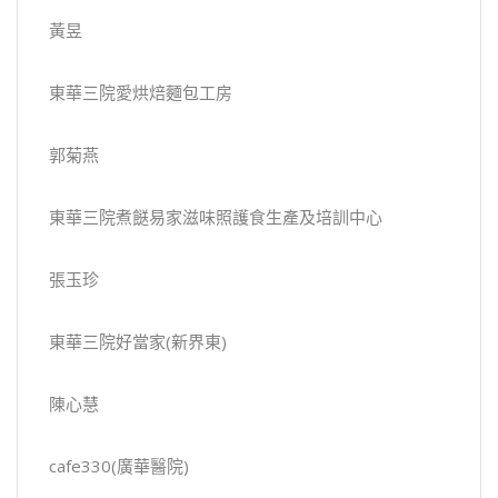
黃昱
東華三院愛烘焙麵包工房
郭菊燕
東華三院煮餸易家滋味照護食生產及培訓中心
張玉珍
東華三院好當家(新界東)
陳心慧
cafe330(廣華醫院)