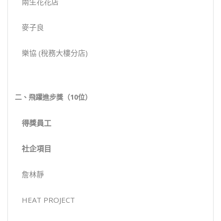
兩生花花店
麥子良
樂協 (稅務大樓分店)
二、飛躍進步獎（
10
位）
得獎
員工
社企項目
詹林靜
HEAT PROJECT