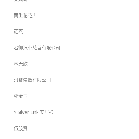
兩生花花店
羅燕
君御汽車慈善有限公司
林天欣
汛寶體藝有限公司
鄧金玉
Y Silver Link 安居通
伍殷賢