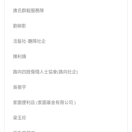
唐氏群毅服務隊
劉柳影
活髮社-聽障社企
陳利鋒
路向四肢傷殘人士協會(路向社企)
吳振宇
家園便利店 (家園基金有限公司 )
梁玉珍