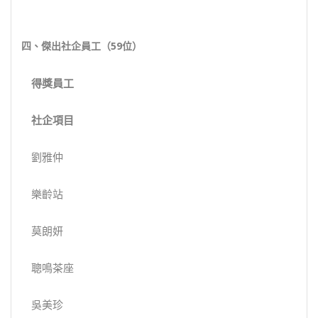
四、傑出社企員工（
59
位）
得獎
員工
社企項目
劉雅仲
樂齡站
莫朗妍
聰鳴茶座
吳美珍