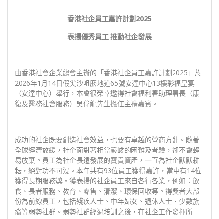
香港社企員工嘉許計劃
202
5
表揚優秀員工 推動社企發展
由香港社會企業總會主辦的「香港社企員工嘉許計劃2025」於
2026年1月14日假尖沙咀麼地道65號安達中心13樓彩福皇宴
（安達中心）舉行，本會很榮幸邀得社會福利署助理署長（康
復及醫務社會服務）吳偉龍先生擔任主禮嘉賓。
成功的社企既要創造社會效益，也要有卓越的營商方針。隨著
全球經濟放緩，社企面對著相當嚴峻的困難及考驗，卻不會輕
易放棄。員工為社企長遠發展的寶貴資產，一直為社企默默耕
耘，絕對功不可沒。本年共有93位員工獲得嘉許，當中有14位
獲得長期服務獎。獲表揚的社企員工來自各行各業，例如：飲
食、長者服務、教育、零售、清潔、環保回收等。得獎者大部
份為前線員工，包括殘疾人士、中年婦女、退休人士、少數族
裔等弱勢社群。弱勢社群經過培訓之後，在社企工作發揮所