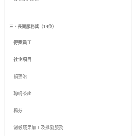
三、長期服務獎（
14
位）
得獎
員工
社企項目
賴藝治
聰鳴茶座
楊芬
創毅蔬果加工及批發服務