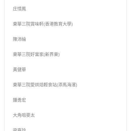
庄惜鳳
東華三院賞味軒(香港教育大學)
陳沛綸
東華三院好當家(新界東)
黃健華
東華三院愛烘焙輕食站(添馬海濱)
鍾勇宏
大角咀麥太
梁嘉玲