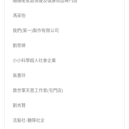
細細佬家庭保健及復康用品專門店
馮采怡
我們(第一)製作有限公司
劉思婷
小小科學超人社會企業
吳惠玲
救世軍天恩工作室(屯門店)
劉肖賢
活髮社-聽障社企