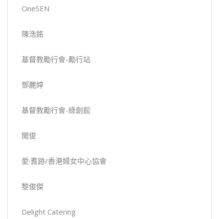
OneSEN
陳浩銘
基督教勵行會-勵行站
鄧麗婷
基督教勵行會-綠創館
聞俊
愛·耆跡/香港婦女中心協會
黎俊傑
Delight Catering