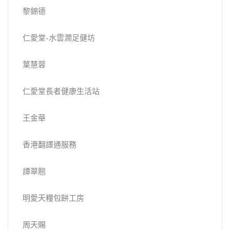
黎錦德
仁愛堂-水雲澗足健坊
葉慧蓉
仁愛堂長者健康生活站
王金華
香港翻譯通服務
譚翠翹
明愛天糧包餅工房
周天賜