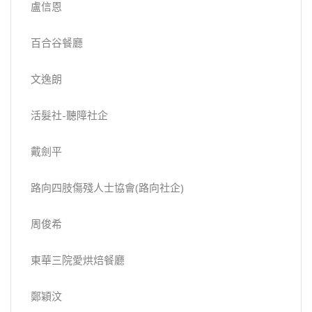
盧信恩
百合谷餐廳
文逸朗
活髮社-聽障社企
戴劍平
路向四肢傷殘人士協會(路向社企)
周俊希
東華三院愛烘焙餐廳
鄭穎汶