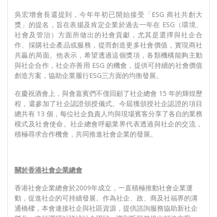
吳宏增會長還提到，今年年初已開始接受「ESG 商社共創大
獎」的提名，旨在表揚及肯定企業於過去一年在 ESG（環境、
社會及管治）方面所做出的社會貢獻，尤其是選擇與社企合
作、採購社企產品或服務，從而創造更多社會價值，實現商社
共贏的局面。他表示，希望透過這個獎項，各類機構能夠主動
與社企合作，社企亦善用 ESG 的機會，提供可持續的社會價值
創造方案，協助企業履行ESG三方面的均衡發展。
在慶祝酒會上，與會嘉賓們不僅回顧了社企總會 15 年的輝煌歷
程，還參加了社企認證頒授儀式。今屆獲頒授社企認證的項目
總共有 13 個，每位社企負責人均與現場賓客分享了各自的業務
模式及社會使命。社企總會呼籲業界代表透過與社企的交流，
積極尋求合作機會，共同推進社會企業的發展。
關於香港社會企業總會
香港社會企業總會於2009年成立，一直積極推動社會企業運
動，促進社企的可持續發展。作為社企、政、商及社福界的溝
通橋樑，本會連接社企與社區資源，提供諮詢服務協助新社企