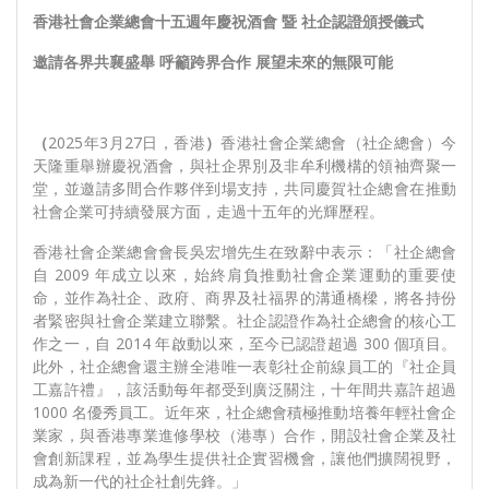
香港社會企業總會十五週年慶祝酒會
暨
社企認證頒授儀式
邀請各界共襄盛舉
呼籲跨界合作
展望未來的無限可能
（
2025年3月27日，香港
）
香港社會企業總會（社企總會）今
天隆重舉辦慶祝酒會，與社企界別及非牟利機構的領袖齊聚一
堂，並邀請多間合作夥伴到場支持，共同慶賀社企總會在推動
社會企業可持續發展方面，走過十五年的光輝歷程。
香港社會企業總會會長吳宏增先生在致辭中表示：「社企總會
自 2009 年成立以來，始終肩負推動社會企業運動的重要使
命，並作為社企、政府、商界及社福界的溝通橋樑，將各持份
者緊密與社會企業建立聯繫。社企認證作為社企總會的核心工
作之一，自 2014 年啟動以來，至今已認證超過 300 個項目。
此外，社企總會還主辦全港唯一表彰社企前線員工的『社企員
工嘉許禮』，該活動每年都受到廣泛關注，十年間共嘉許超過
1000 名優秀員工。近年來，社企總會積極推動培養年輕社會企
業家，與香港專業進修學校（港專）合作，開設社會企業及社
會創新課程，並為學生提供社企實習機會，讓他們擴闊視野，
成為新一代的社企社創先鋒。」