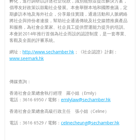
孵化，進行調研以詳述社企現狀，識別瓶頸並提出解決方案，
倡導友好政策以鼓勵社企發展。本會舉辦本地和國際會議，定
期參訪本地及海外社企，分享最佳實踐，通過活動和人脈網絡
將社企與持份者連接，幫助社企通過傳統及社交媒體推廣產品
和服務，為社會企業家、社企員工提供營運能力提升的培訓。
本會於2014年推行首個為社企而設的認證制度，是一套專業、
客觀及全面的評審系統。
網址：
http://www.sechamber.hk
；《社企認證》計劃：
www.seemark.hk
傳媒查詢：
香港社會企業總會執行經理 羅小姐（Emily）
電話：3616 6950 / 電郵：
emilylaw@sechamber.hk
香港社會企業總會高級行政主任 張小姐（Celine）
電話：3616 6529 / 電郵：
celinecheung@sechamber.hk