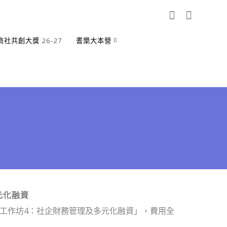
商社共創大獎 26-27
耆樂大本營
多元化融資
G） 工作坊4：社企財務管理及多元化融資」，費用全