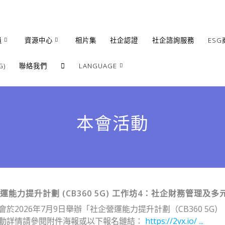
員
資源中心
相片集
社企認證
社企諮詢服務
ESG
)
聯絡我們
LANGUAGE
繁體
簡體
本會活動
English
運能力提升計劃 (CB360 5G) 工作坊4：社企財務管理及
會於2026年7月9日舉辦「社企營運能力提升計劃（CB360 5
動詳情請參閱附件海報或以下報名鏈結：
https://2vx.io/ ...