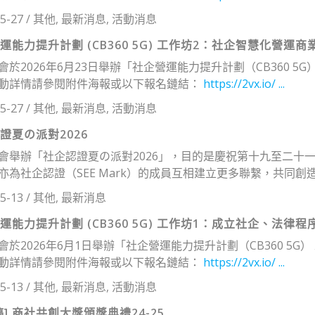
5-27
/
其他
,
最新消息
,
活動消息
運能力提升計劃 (CB360 5G) 工作坊2：社企智慧化營運商
會於2026年6月23日舉辦「社企營運能力提升計劃（CB360 
動詳情請參閱附件海報或以下報名鏈結：
https://2vx.io/ ...
5-27
/
其他
,
最新消息
,
活動消息
證夏の派對2026
會舉辦「社企認證夏の派對2026」，目的是慶祝第十九至二十
亦為社企認證（SEE Mark）的成員互相建立更多聯繫，共同創造機
5-13
/
其他
,
最新消息
運能力提升計劃 (CB360 5G) 工作坊1：成立社企、法律
會於2026年6月1日舉辦「社企營運能力提升計劃（CB360 5
動詳情請參閱附件海報或以下報名鏈結：
https://2vx.io/ ...
5-13
/
其他
,
最新消息
,
活動消息
稿] 商社共創大獎頒獎典禮24-25