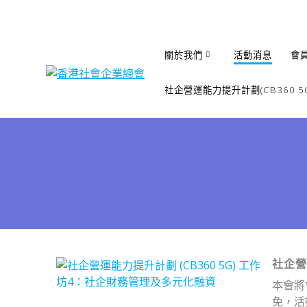
Skip
to
content
關於我們
活動消息
會
社企營運能力提升計劃(CB360 5G
社企營
本會將
免，活