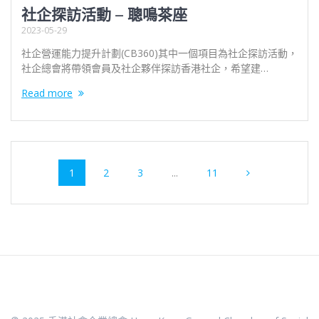
社企探訪活動 – 聰鳴茶座
2023-05-29
社企營運能力提升計劃(CB360)其中一個項目為社企探訪活動，
社企總會將帶領會員及社企夥伴探訪香港社企，希望建…
Read more
Posts
Page
Page
Page
Page
1
2
3
...
11
navigation