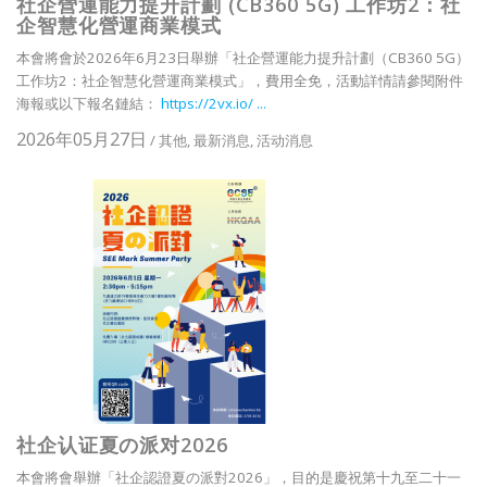
社企營運能力提升計劃 (CB360 5G) 工作坊2：社
企智慧化營運商業模式
本會將會於2026年6月23日舉辦「社企營運能力提升計劃（CB360 5G）
工作坊2：社企智慧化營運商業模式」，費用全免，活動詳情請參閱附件
海報或以下報名鏈結：
https://2vx.io/ ...
2026年05月27日
/
其他
,
最新消息
,
活动消息
社企认证夏の派对2026
本會將會舉辦「社企認證夏の派對2026」，目的是慶祝第十九至二十一