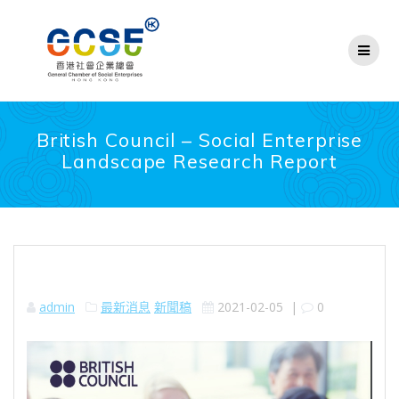
Skip
to
content
British Council – Social Enterprise
Landscape Research Report
admin
最新消息
新聞稿
2021-02-05
|
0