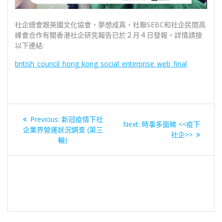
社企總會跟英國文化協會，夢想成真，社聯SEBC和社企民間高
峰會合作有關香港社企研究報告已於２月４日發報，詳情請按
以下連結:
british_council_hong_kong_social_enterprise_web_final
文
Previous
Previous:
新冠疫情下社
Next
Next:
時事多面睇 <<疫下
章
post:
企業界營運狀況調查 (第三
post:
社企>>
輪)
導
覽