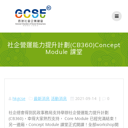
Skip
to
content
社企營運能力提升計劃(CB360)Concept
Module 課堂
hkgcse
最新消息
活動消息
2021-09-14
|
0
社企總會得到民政事務局支持舉辦社企營運能力提升計劃
(CB360)，幸得大家熱烈支持， Core Module 已經完滿結束！
另一邊廂，Concept Module 課堂正式開課！全部workshop開