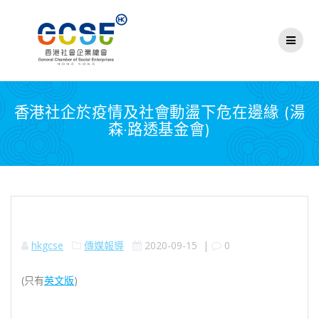
Skip
to
content
香港社企於疫情及社會動盪下危在邊緣 (湯
森·路透基金會)
hkgcse
傳媒報導
2020-09-15
|
0
(只有
英文版
)