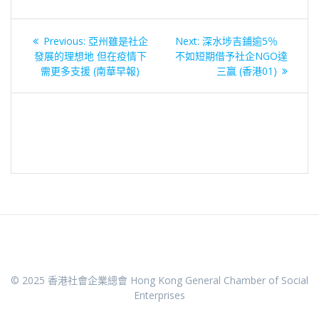
文
Previous
Next
Previous:
亞州雖是社企
Next:
深水埗吉鋪逾5％
章
post:
post:
發展的理想地 但在疫情下
不如短期借予社企NGO達
需更多支援 (南華早報)
三贏 (香港01)
導
覽
© 2025 香港社會企業總會 Hong Kong General Chamber of Social
Enterprises