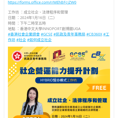
https://forms.office.com/r/MEhBFcjZW0
工作坊 ：成立社企、法律程序和管理
日期 ：2024年1月16日（二）
時間 ：下午二時至五時
地點 ：香港中文大學INNOPORT創博館UGA
#香港社會企業總會
#GCSE
#民政及青年事務局
#CB360X
#工
作坊
#社企
#如何成立社企