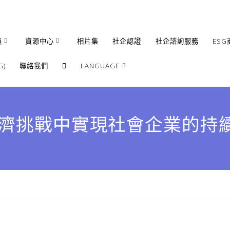
員
資源中心
相片集
社企認證
社企諮詢服務
ESG
)
聯絡我們
LANGUAGE
繁體
簡體
經濟挑戰中實現社會企業的持
English