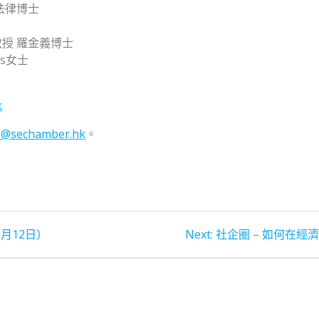
法律博士
教授 羅金義博士
es女士
k
o@sechamber.hk
。
Next
8月12日）
Next:
社企圈 – 如何在經
post: