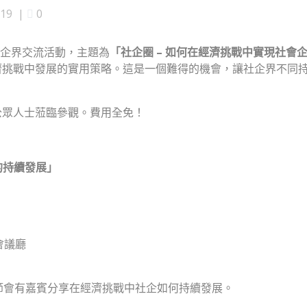
-19
|
0
辦社企界交流活動，主題為
「社企圈
– 如何在經濟挑戰中實現社會
挑戰中發展的實用策略。這是一個難得的機會，讓社企界不同持
公眾人士蒞臨參觀。費用全免！
的持續發展
」
會議廳
節會有嘉賓分享在經濟挑戰中社企如何持續發展。