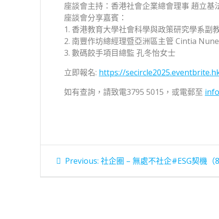
座談會主持：香港社會企業總會理事 趙立基
座談會分享嘉賓：
1. 香港教育大學社會科學與政策研究學系副
2. 南豐作坊總經理暨亞洲區主管 Cintia Nun
3. 數碼餃手項目總監 孔冬怡女士
立即報名:
https://secircle2025.eventbrite.h
如有查詢，請致電3795 5015，或電郵至
inf
文
Previous
Previous:
社企圈 – 無處不社企#ESG契機（
post:
章
導