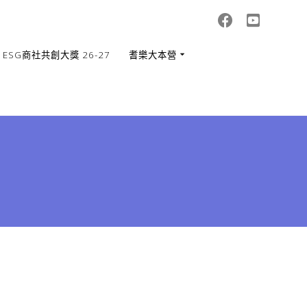
ESG商社共創大獎 26-27
耆樂大本營
司