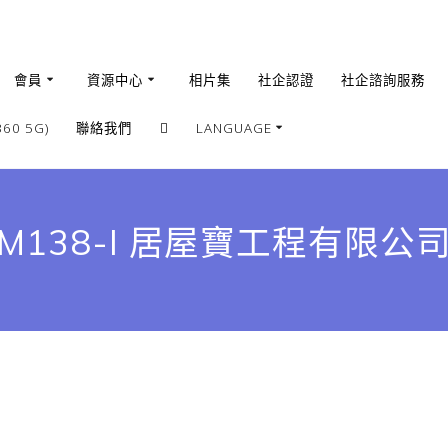
會員
資源中心
相片集
社企認證
社企諮詢服務
0 5G)
聯絡我們
LANGUAGE
繁體
簡體
M138-I 居屋寶工程有限公
English