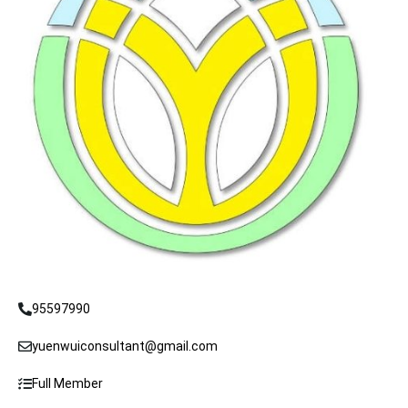
95597990
yuenwuiconsultant@gmail.com
Full Member