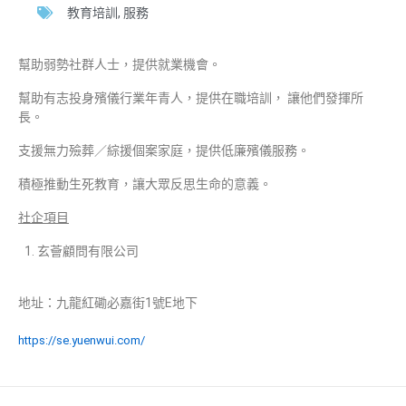
教育培訓
,
服務
幫助弱勢社群人士，提供就業機會。
幫助有志投身殯儀行業年青人，提供在職培訓， 讓他們發揮所
長。
支援無力殮葬／綜援個案家庭，提供低廉殯儀服務。
積極推動生死教育，讓大眾反思生命的意義。
社企項目
玄薈顧問有限公司
地址：九龍紅磡必嘉街1號E地下
https://se.yuenwui.com/