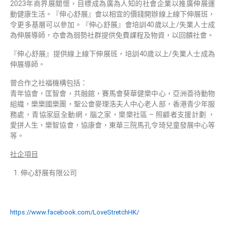
2023年商界展關懷，目標成為廣為人知的社會企業以推廣伸展運
動健康生活。『伸心舒展』會以相宜的價錢開辦線上線下伸展班，
令更多基層可以參加。『伸心舒展』會培訓40歲以上/失業人士成
為伸展導師，亦會為弱勢社群提供免費課程及物資，以回饋社會。
『伸心舒展』提供線上線下伸展班，培訓40歲以上/失業人士成為
伸展導師。
曾合作之社福機構包括：
青年協會，匡智會，共融館，賽馬會葵華健樂中心，亞洲善待動物
組織，樂樂國樂團，聖公會麥理浩夫人中心老人部，香港青少年服
務處，青協家庭全動網，腦之家，樂樂社區 – 照顧者支援計劃 ，
愛拼人生，樂智協會，協康會，東華三院馬孔令琦兒童發展中心等
等。
社企項目
伸心舒展有限公司
https://www.facebook.com/LoveStretchHK/