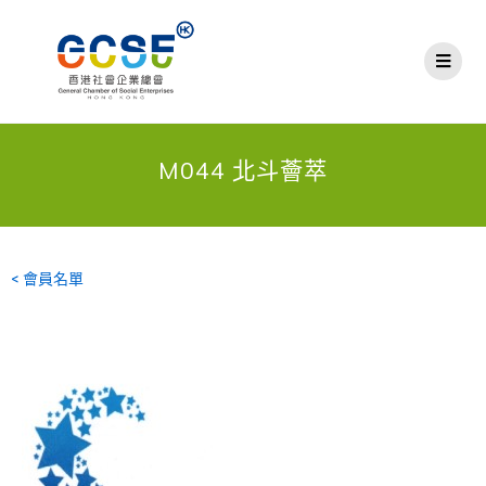
M044 北斗薈萃
< 會員名單