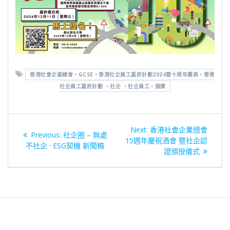
香港社會企業總會，GCSE，香港社企員工嘉許計劃2024暨十周年慶典，香港
社企員工嘉許計劃 ，社企 ，社企員工，頒獎
文
Next
Next:
香港社會企業總會
Previous
Previous:
社企圈 – 無處
章
post:
15週年慶祝酒會 暨社企認
post:
不社企 · ESG契機 新聞稿
證頒授儀式
導
覽