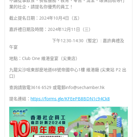
不論從事飲食、⻑者服務、教育、零售、清潔、環保回收等⾏
業的社企，請提名你優秀的員工！
截止提名日期：2024年10月4日（五）
嘉許禮日期及時間：2024年12月11日（三）
下午12:30-14:30（暫定）: 嘉許典禮及
午宴
地點：Club One 維港皇宴（尖東店）
九龍尖沙咀東部麼地道68號帝國中心1樓 維港廰 (尖東站 P2 出
口）
查詢請致電3616 6529 或電郵info@sechamber.hk
提名連結：
https://forms.gle/KFEePB8BDN1c94Ck8