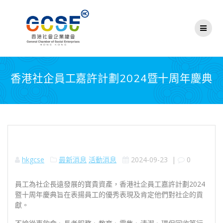
Skip
to
content
香港社企員⼯嘉許計劃2024暨十周年慶典
hkgcse
最新消息
活動消息
2024-09-23
|
0
員⼯為社企⻑遠發展的寶貴資產，香港社企員⼯嘉許計劃2024
暨十周年慶典旨在表揚員⼯的優秀表現及肯定他們對社企的貢
獻。