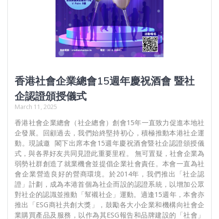
香港社會企業總會15週年慶祝酒會 暨社
企認證頒授儀式
March 11, 2025
香港社會企業總會（社企總會）創會15年一直致力促進本地社
企發展。回顧過去，我們始終堅持初心，積極推動本港社企運
動。現誠邀 閣下出席本會15週年慶祝酒會暨社企認證頒授儀
式，與各界好友共同見證此重要里程。 無可置疑，社會企業為
弱勢社群創造了就業機會並提倡企業社會責任。本會一直為社
會企業營造良好的營商環境。於2014年，我們推出「社企認
證」計劃，成為本港首個為社企而設的認證系統，以增加公眾
對社企的認識並推動「幫襯社企」運動。適逢15週年，本會亦
推出「ESG商社共創大獎」，鼓勵各大小企業和機構向社會企
業購買產品及服務，以作為其ESG報告和品牌建設的「社會」