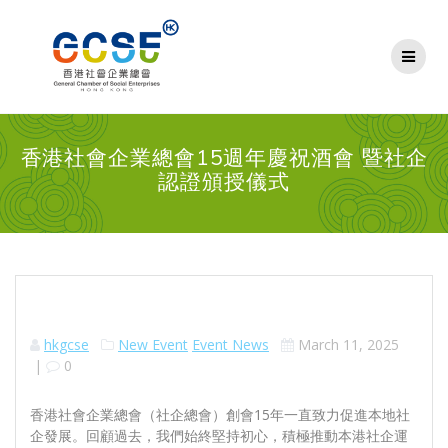
Skip
to
content
香港社會企業總會15週年慶祝酒會 暨社企
認證頒授儀式
hkgcse
New Event
Event News
March 11, 2025
|
0
香港社會企業總會（社企總會）創會15年一直致力促進本地社
企發展。回顧過去，我們始終堅持初心，積極推動本港社企運