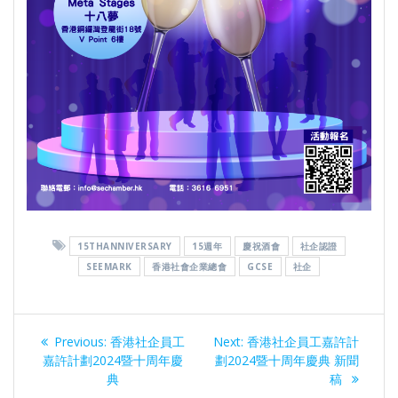
15THANNIVERSARY
15週年
慶祝酒會
社企認證
SEEMARK
香港社會企業總會
GCSE
社企
Post
Previous
Next
Previous:
香港社企員⼯
Next:
香港社企員工嘉許計
navigation
post:
post:
嘉許計劃2024暨十周年慶
劃2024暨十周年慶典 新聞
典
稿