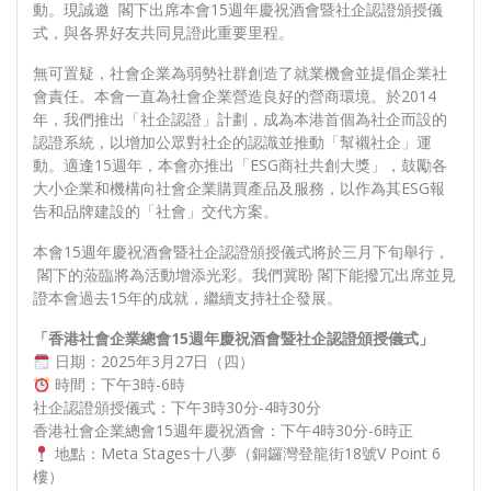
動。現誠邀 閣下出席本會15週年慶祝酒會暨社企認證頒授儀
式，與各界好友共同見證此重要里程。
無可置疑，社會企業為弱勢社群創造了就業機會並提倡企業社
會責任。本會一直為社會企業營造良好的營商環境。於2014
年，我們推出「社企認證」計劃，成為本港首個為社企而設的
認證系統，以增加公眾對社企的認識並推動「幫襯社企」運
動。適逢15週年，本會亦推出「ESG商社共創大獎」，鼓勵各
大小企業和機構向社會企業購買產品及服務，以作為其ESG報
告和品牌建設的「社會」交代方案。
本會15週年慶祝酒會暨社企認證頒授儀式將於三月下旬舉行，
閣下的蒞臨將為活動增添光彩。我們冀盼 閣下能撥冗出席並見
證本會過去15年的成就，繼續支持社企發展。
「香港社會企業總會15週年慶祝酒會暨社企認證頒授儀式」
日期：2025年3月27日（四）
時間：下午3時-6時
社企認證頒授儀式：下午3時30分-4時30分
香港社會企業總會15週年慶祝酒會：下午4時30分-6時正
地點：Meta Stages十八夢（銅鑼灣登龍街18號V Point 6
樓）