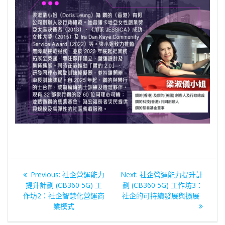
文
Previous
Next
Previous:
社企營運能力
Next:
社企營運能力提升計
章
post:
post:
提升計劃 (CB360 5G) 工
劃 (CB360 5G) 工作坊3：
作坊2：社企智慧化營運商
社企的可持續發展與擴展
導
業模式