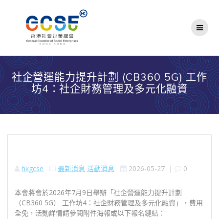
Skip
to
content
社企營運能力提升計劃 (CB360 5G) 工作
坊4：社企財務管理及多元化融資
hkgcse
最新消息
活動消息
2026-05-27
|
0
本會將會於2026年7月9日舉辦「社企營運能力提升計劃
（CB360 5G） 工作坊4：
社企財務管理及多元化融資
」，費用
全免，活動詳情請參閱附件海報或以下報名鏈結：