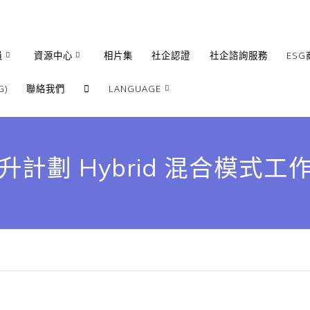
員
資源中心
相片集
社企認證
社企諮詢服務
ESG
)
聯絡我們
LANGUAGE
繁體
簡體
劃 Hybrid 混合模式工作坊
English