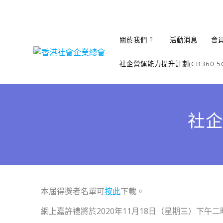
Skip
to
content
關於我們
活動消息
會
社企營運能力提升計劃(CB360 5G
社企
本屆得獎者名單可
按此
下載。
網上嘉許禮將於2020年11月18日（星期三）下午二時