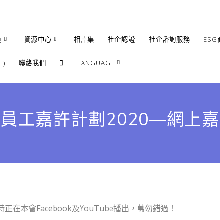
員
資源中心
相片集
社企認證
社企諮詢服務
ESG
)
聯絡我們
LANGUAGE
繁體
簡體
員工嘉許計劃2020—網上
English
正在本會Facebook及YouTube播出，萬勿錯過！