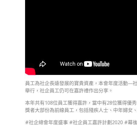
員工為社企長遠發展的寶貴資產，本會年度活動—社
舉行，社企員工仍可在嘉許禮作出分享。
本年共有108位員工獲得嘉許，當中有28位獲得
獎者大部份為前線員工，包括殘疾人士、中年婦女、
#社企總會年度盛事 #社企員工嘉許計劃2020 #幕後花絮 #