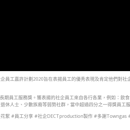
企員工嘉許計劃2020旨在表揚員工的優秀表現及肯定他們對社
優秀長期員工服務獎。獲表揚的社企員工來自各行各業，例如：飲
退休人士、少數族裔等弱勢社群，當中超過四分之一得獎員工服務
員工分享 #社企DECTproduction製作 #多謝Towngas #多