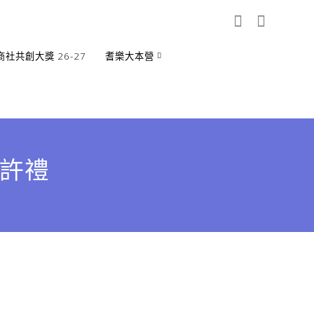
商社共創大獎 26-27
耆樂大本營
嘉許禮