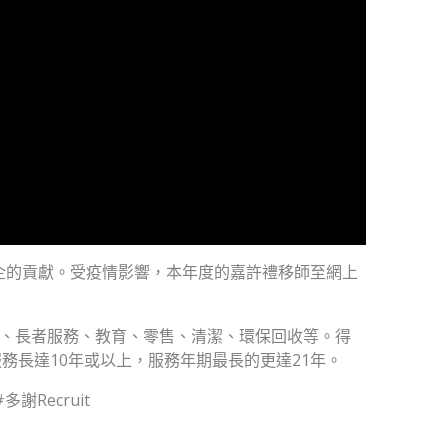
企的貢獻。受疫情影響，本年度的嘉許禮移師至網上
食、長者服務、教育、零售、清潔、環保回收等。得
長達10年或以上，服務年期最長的更達21年。
謝Recruit