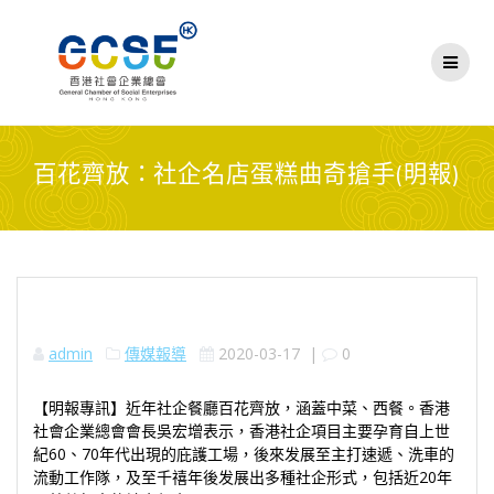
Skip
to
content
百花齊放：社企名店蛋糕曲奇搶手(明報)
admin
傳媒報導
2020-03-17
|
0
【明報專訊】近年社企餐廳百花齊放，涵蓋中菜、西餐。香港
社會企業總會會長吳宏增表示，香港社企項目主要孕育自上世
紀60、70年代出現的庇護工場，後來发展至主打速遞、洗車的
流動工作隊，及至千禧年後发展出多種社企形式，包括近20年