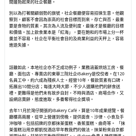
間蓬勃起來的社企餐廳。
別以為打著關顧弱勢的旗號，社企餐廳便容易招徠生意。他觀
察到，顧客不會因為崇高的社會目標而到來，存亡與否，最重
要是食物的質素，其次為人流及便利度，最後才是餐廳的目標
和價值。加上飲食業本是「紅海」，要在飽和的市場上分一杯
羹並不容易，社企在平衡社會目的及商業利益的天秤上，容易
進退失據。
話雖如此，本地社企亦不乏成功例子，業務涵蓋烘焙工房、餐
廳、面包店、專賣店的東華三院社企iBakery是佼佼者。在120
名員工中，約六成為殘疾人士。經營10年，餐飲質素有口碑，
拓展出10間分店；每逢大時大節，不少人選購他們的餅食送
禮。更難得是他們未有故步自封，不時與酒店、商場合作，又
設網店賣餅，態度進取，多番奪得社企獎項。
去年11月於灣仔開張的iBakery Café，算是10年成果總覽。餐
廳樓高兩層，從早上營運到傍晚，提供面食、沙律、小食及手
沖咖啡，包括招牌的京都抹茶蛋糕、香蕉蛋糕、曲奇等。 「抹
茶蛋糕沿用京都凱悅酒店早年教我們的做法，抹茶粉來自京都
祇園辻利，甘苦的平衡做得剛好。」iBakery負責人陳佩珊道。