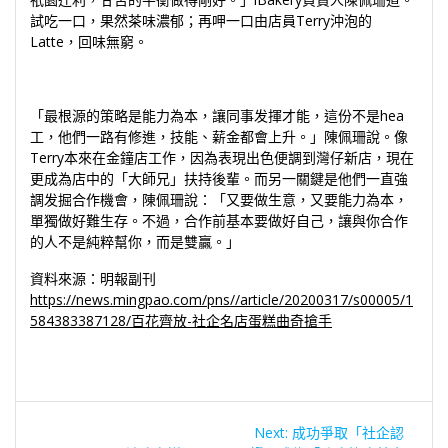
試吃一口，果然茶味濃郁；再呷一口由店員Terry沖泡的
Latte，回味無窮。
「最根源的策略是能力為本，讓同事发揮才能，這份不是hea
工，他們一路有修進，技能、薪金都會上升。」陳佩珊說。像
Terry本來在金鐘店工作，因為表現出色便調到灣仔新店，現在
更成為店中的「大師兄」扶持後輩。而另一關鍵是他們一直強
調发掘合作機會，陳佩珊說：「又要做生意，又要能力為本，
單獨做好難生存。不過，合作前基本要做好自己，讓與你合作
的人不是純粹幫你，而是雙贏。」
資料來源：明報副刊
https://news.mingpao.com/pns//article/20200317/s00005/1
584383387128/百花齊放-社企名店蛋糕曲奇搶手
文
Next
Next:
成功爭取「社企認