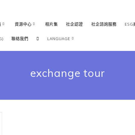
員
資源中心
相片集
社企認證
社企諮詢服務
ESG
)
聯絡我們
LANGUAGE
繁體
簡體
exchange tour
English