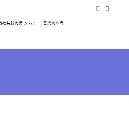
商社共創大獎 26-27
耆樂大本營