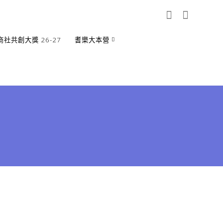
商社共創大獎 26-27
耆樂大本營