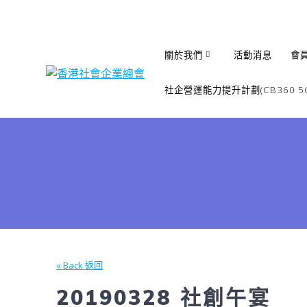
Skip
to
content
關於我們
活動消息
會
社企營運能力提升計劃(CB360 5G
« Back 返回
20190328 社創午宴