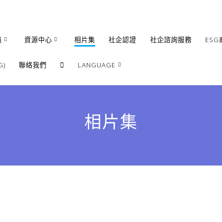
員
資源中心
相片集
社企認證
社企諮詢服務
ESG
)
聯絡我們
LANGUAGE
繁體
簡體
相片集
English