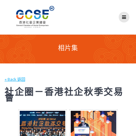
Skip
to
content
相片集
« Back 返回
社企圈－香港社企秋季交易
會