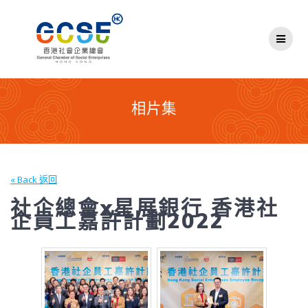
Skip
to
content
相片集
« Back 返回
社企總會x星展銀行 香港社
企員工嘉許計劃2022