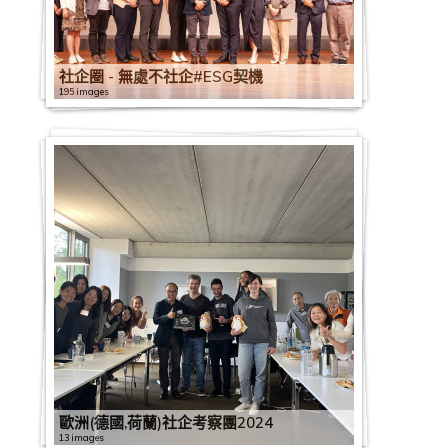
2
0
2
2
0
2
2
社企圈 - 無處不社企#ESG契機
3
0
0
195 images
2
2
2
2
社
4
0
0
2
拼
企
第
0
2
0
2
政
總
五
4
2
5
0
策
會
波
2
0
1
2
、
社
x
新
5
4
1
2
香
3
撐
企
2
星
冠
【
0
C
0
2
港
0
社
圈
0
展
疫
同
2
4
B
1
0
社
8
企
–
2
銀
情
行
0
民
3
9
2
企
2
、
社
3
香
行
下
2
抗
2
建
6
0
0
員
4
搶
首
企
0
港
香
社
0
疫
1
聯
0
4
2
0
2
工
社
商
爾
一
3
社
港
社
企
2
：
1
2
疫
:
1
0
3
0
2
社
嘉
企
機
社
帶
0
會
社
企
業
1
物
2
0
下
善
6
2
0
2
2
2
0
2
企
許
與
社
企
聰
三
7
企
企
圈
界
1
資
2
2
送
用
社
0
2
0
0
0
2
1
0
認
計
特
企
考
鳴
路
A
業
員
－
營
2
派
0
1
暖
資
企
0
「
0
2
1
0
9
1
證
劃
首
政
察
茶
：
l
總
工
香
運
2
發
香
1
:
訊
星
3
同
2
1
0
9
1
0
9
夏
2
政
策
團
座
創
i
會
嘉
港
狀
8
】
港
1
為
科
期
0
行
0
1
0
1
9
7
0
2
の
0
策
座
2
社
新
b
第
許
社
況
滾
星
社
2
社
技
二
6
抗
2
0
1
1
0
1
7
0
派
2
組
談
0
企
、
a
1
計
企
調
動
展
企
6
企
及
:
渡
疫
0
香
0
2
7
7
1
1
對
3
交
會
2
探
創
b
3
劃
秋
查
的
企
員
睿
送
線
《
疫
」
0
港
9
6
2
社
6
9
2
2
流
3
訪
科
a
屆
2
季
新
7
書
5
業
工
1
程
上
上
社
有
社
1
開
亞
2
社
0
企
社
0
0
0
2
2
、
交
會
0
交
聞
6
社
2
及
2
嘉
2
社
9
抗
4
資
企
道
企
2
電
洲
0
企
2
2
營
企
6
1
1
0
歐洲(德國,荷蘭)社企考察團2024
0
創
流
員
2
易
發
i
企
i
機
i
許
i
企
i
疫
i
源
是
:
業
2
視
公
1
星
0
0
運
星
2
1
2
9
9
1
2
1
13 images
投
會
大
2
會
佈
m
探
m
構
m
計
m
探
m
物
m
營
門
S
界
向
「
益
9
期
1
1
能
期