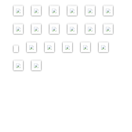
g
研
初
g
企
g
初
g
初
g
初
g
9
考
4
埔
3
3
7
4
e
討
階
e
星
e
階
e
階
e
階
e
i
察
i
寨
i
i
i
i
s
會
班
s
期
s
班
s
班
s
班
s
m
團
m
社
m
m
m
m
二
a
2
a
企
a
a
a
a
2
1
2
2
2
g
0
g
交
g
g
g
g
4
9
9
5
0
8
e
1
e
流
e
e
e
e
i
i
i
i
i
i
s
8
s
團
s
s
s
s
m
m
m
m
m
m
a
a
a
a
a
a
1
2
g
g
g
g
g
g
2
0
e
e
e
e
e
e
i
i
s
s
s
s
s
s
m
m
a
a
g
g
e
e
s
s