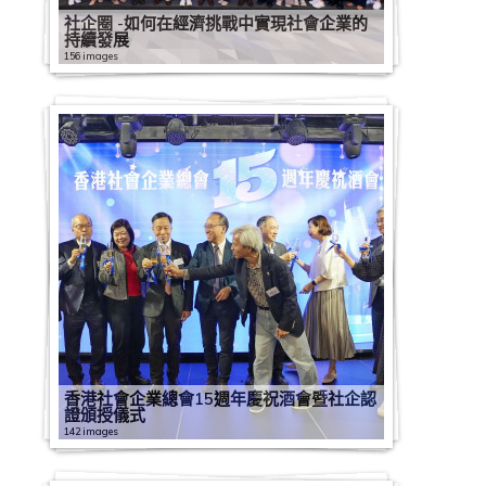
社企圈 -如何在經濟挑戰中實現社會企業的
持續發展
156 images
香港社會企業總會15週年慶祝酒會暨社企認
證頒授儀式
142 images