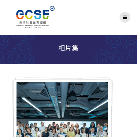
Skip
to
content
相片集