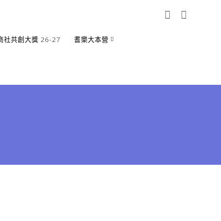
商社共創大獎 26-27
耆樂大本營