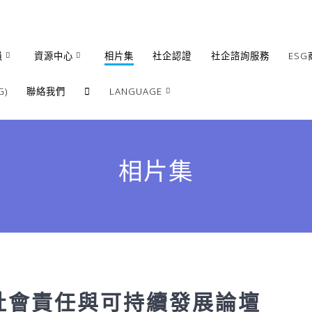
員
資源中心
相片集
社企認證
社企諮詢服務
ESG
)
聯絡我們
LANGUAGE
繁體
簡體
相片集
English
企業社會責任與可持續發展論壇