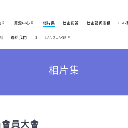
員
資源中心
相片集
社企認證
社企諮詢服務
ESG
)
聯絡我們
LANGUAGE
繁體
簡體
相片集
English
屆會員大會