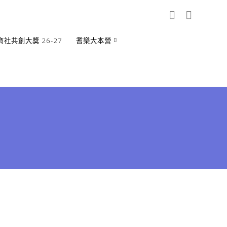
商社共創大獎 26-27
耆樂大本營