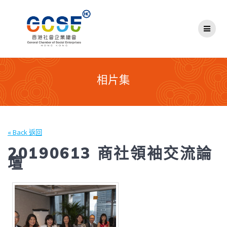
Skip
to
content
相片集
« Back 返回
20190613 商社領袖交流論
壇