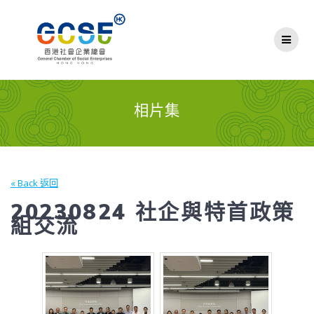
Skip
to
content
相片集
« Back 返回
20230824 社企與特首政策
組交流