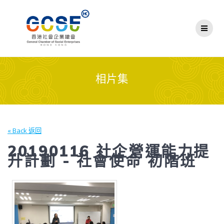
Skip
to
content
相片集
« Back 返回
20190116 社企營運能力提
升計劃 - 社會使命 初階班