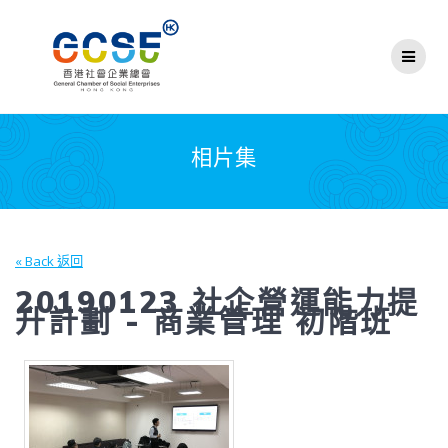
Skip
to
content
相片集
« Back 返回
20190123 社企營運能力提
升計劃 - 商業管理 初階班