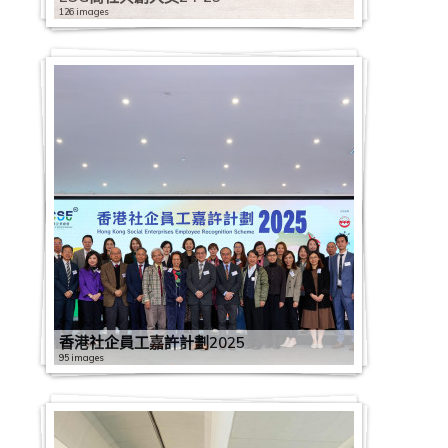
126 images
香港社企員工嘉許計劃2025
95 images