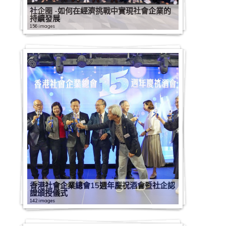
社企圈 -如何在經濟挑戰中實現社會企業的
持續發展
156 images
香港社會企業總會15週年慶祝酒會暨社企認
證頒授儀式
142 images