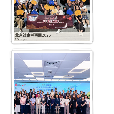
北京社企考察團2025
17 images