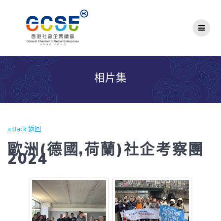
Skip
to
content
相片集
« Back 返回
歐洲(德國,荷蘭)社企考察團
2024