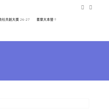
商社共創大獎 26-27
耆樂大本營