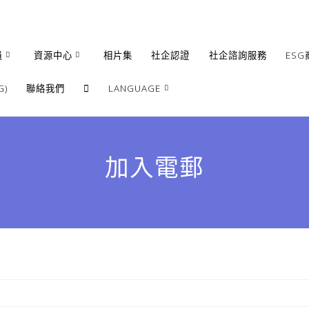
員
資源中心
相片集
社企認證
社企諮詢服務
ESG
)
聯絡我們
LANGUAGE
繁體
簡體
加入電郵
English