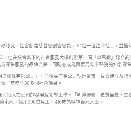
政總裁、社會創建慈善會創會會員。 他是一位註冊社工，並擁
998年，他在該會轄下的社會服務大樓創辦第一間「卓思廊」綜合
成為零售服務的品牌之餘，同時亦成為醫管局轄下醫院的知名零
「明途聯繫有限公司」，並獲委任為公司執行董事，負責建立及督
電子商務等30多個社企項目。
，全力投入在公司的發展及領導工作。「明途聯繫」獲獎無數，是
.75億港元，僱用200位員工，逾6成為精神復元人士。