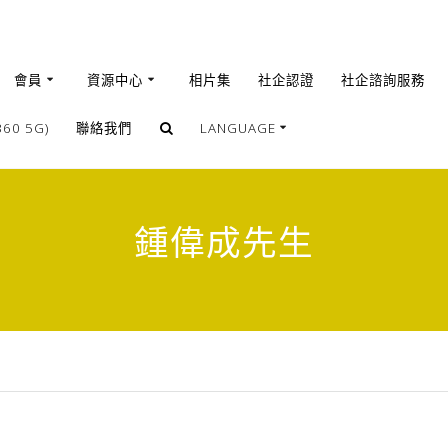
會員
資源中心
相片集
社企認證
社企諮詢服務
0 5G)
聯絡我們
LANGUAGE
繁體
簡體
鍾偉成先生
English