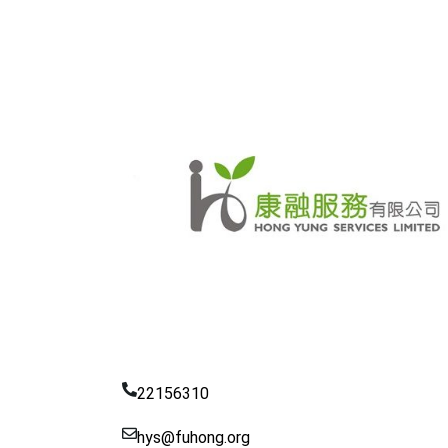
22156310
hys@fuhong.org