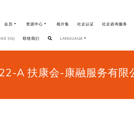
会员
资源中心
相片集
社企认证
社企咨询服务
0 5G)
联络我们
LANGUAGE
繁體
簡體
022-A 扶康会-康融服务有限
English