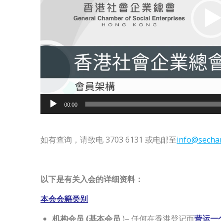
00:00
如有查询，请致电 3703 6131 或电邮至
info@secha
以下是有关入会的详细资料：
本会会籍类别
机构会员 (基本会员
)– 任何在香港登记而
营运一