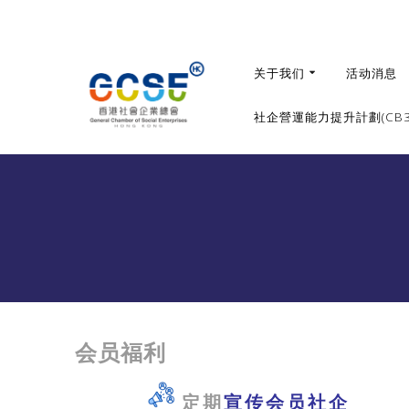
Skip
to
content
关于我们
活动消息
社企營運能力提升計劃(CB36
会员福利
定期
宣传会员社企