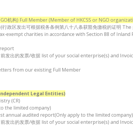
ull Member (Member of HKCSS or NGO organizati
发出可根据税务条例第八十八条获豁免缴税的证明 The proof of you
ax-exempt charities in accordance with Section 88 of Inlan
eport
 of your social enterprise(s) and Invoice/receipt
 from our existing Full Member
pendent Legal Entities)
ry (CR)
he limited company)
audited report(Only apply to the limited company
 of your social enterprise(s) and Invoice/receipt