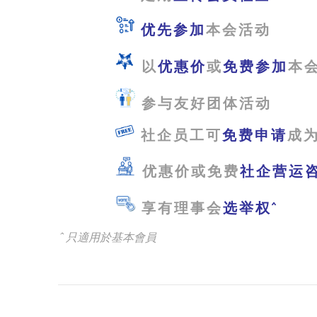
优先参加
本会活动
以
优惠价
或
免费参加
本
参与友好团体活动
社企员工可
免费申请
成为
优惠价或免费
社企营运
享有理事会
选举权ˆ
ˆ
只適用於基本會員