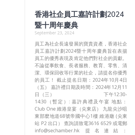
香港社企員⼯嘉許計劃2024
暨十周年慶典
September 23, 2024
員⼯為社企⻑遠發展的寶貴資產，香港社企
員⼯嘉許計劃2024暨十周年慶典旨在表揚
員⼯的優秀表現及肯定他們對社企的貢獻。
不論從事飲食、⻑者服務、教育、零售、清
潔、環保回收等⾏業的社企，請提名你優秀
的員工！ 截止提名日期：2024年10月4日
（五） 嘉許禮日期及時間：2024年12月11
日（三） 下午12:30-
14:30（暫定）: 嘉許典禮及午宴 地點：
Club One 維港皇宴（尖東店） 九龍尖沙咀
東部麼地道68號帝國中心1樓 維港廰 (尖東
站 P2 出口） 查詢請致電3616 6529 或電郵
info@sechamber.hk 提名連結：